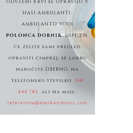
ODVZEMI KRVI SE OPRAVIJO V
NAŠI AMBULANTI.
AMBULANTO VODI
POLONCA DORNIK
, DIPL.ZN.
če želite sami pregled
opraviti čimprej, se lahko
naročite OSEBNO, na
telefonsko številko
041
444 782
ali na mail:
referencna@alenkasimonic.com